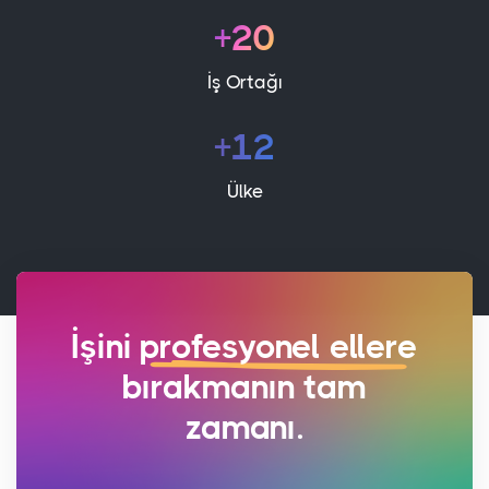
+20
İş Ortağı
+12
Ülke
İşini
profesyonel ellere
bırakmanın tam
zamanı.