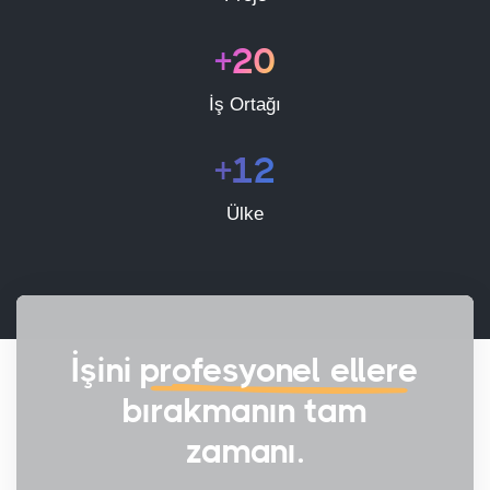
+20
İş Ortağı
+12
Ülke
İşini
profesyonel ellere
bırakmanın tam
zamanı.